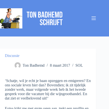
Ga
naar
de
inhoud
Discussie
Ton Badhemd
8 maart 2017
SOL
‘Schatje, wil je echt je baan opzeggen en emigreren? En
ons sociale leven hier dan? Bovendien; ik zit tijdelijk
zonder werk, maar volgende week heb ik het tweede
gesprek voor die vacature bij die wijngroothandel. En
dat ziet er veelbelovend uit!‘
Esina kijkt me met grote ogen aan, trekt een pruillip en