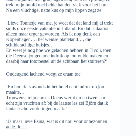
trekt mijn hoofd met beide handen vlak voor het hare.
Na een vluchtige, natte kus op mijn lippen zegt ze:
‘Lieve Tonnetje van me, je weet dat dat land mij al trekt
sinds onze eerste vakantie in Jutland. En dat is daarna
alleen maar erger geworden. Als ik nog denk aan
Kopenhagen…, het weidse platteland…, die
schilderachtige huisjes…
En weet je nog hoe we gelachen hebben in Tivoli, toen
die Deense jongedame indruk op jou wilde maken en
daarbij haar fototoestel uit de achtbaan liet stuiteren?’
Ondeugend lachend voegt ze eraan toe:
‘En hoe ik ‘s avonds in het hotel echt indruk op jou
maakte…
Trouwens, mijn cursus Deens werpt nu na twee jaar
echt zijn vruchten af; bij de laatste les zei Björn dat ik
fantastische vorderingen maak.’
‘Ja maar lieve Esina, wat is dit nou voor onbezonnen
actie. Je…’