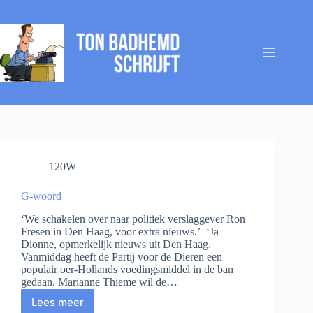
Ga
naar
de
inhoud
120W
G-woord
‘We schakelen over naar politiek verslaggever Ron
Fresen in Den Haag, voor extra nieuws.’ ‘Ja
Dionne, opmerkelijk nieuws uit Den Haag.
Vanmiddag heeft de Partij voor de Dieren een
populair oer-Hollands voedingsmiddel in de ban
gedaan. Marianne Thieme wil de…
Lees meer
G-