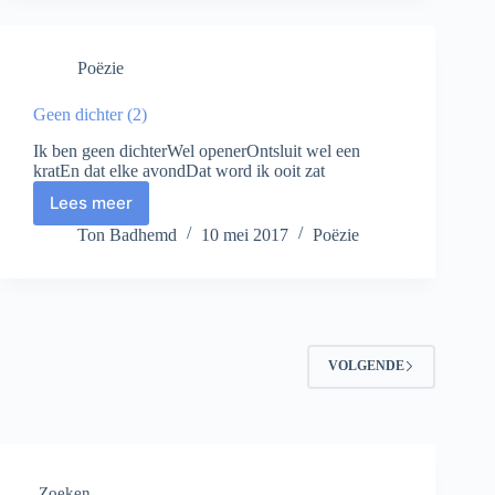
Poëzie
Geen dichter (2)
Ik ben geen dichterWel openerOntsluit wel een
kratEn dat elke avondDat word ik ooit zat
Lees meer
Geen
dichter
Ton Badhemd
10 mei 2017
Poëzie
(2)
VOLGENDE
Zoeken