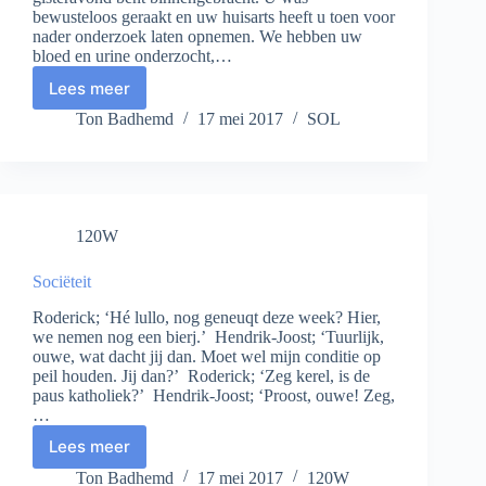
bewusteloos geraakt en uw huisarts heeft u toen voor
nader onderzoek laten opnemen. We hebben uw
bloed en urine onderzocht,…
Lees meer
Uitval
Ton Badhemd
17 mei 2017
SOL
120W
Sociëteit
Roderick; ‘Hé lullo, nog geneuqt deze week? Hier,
we nemen nog een bierj.’ Hendrik-Joost; ‘Tuurlijk,
ouwe, wat dacht jij dan. Moet wel mijn conditie op
peil houden. Jij dan?’ Roderick; ‘Zeg kerel, is de
paus katholiek?’ Hendrik-Joost; ‘Proost, ouwe! Zeg,
…
Lees meer
Sociëteit
Ton Badhemd
17 mei 2017
120W