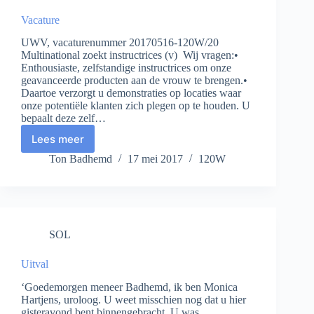
Vacature
UWV, vacaturenummer 20170516-120W/20
Multinational zoekt instructrices (v) Wij vragen:•
Enthousiaste, zelfstandige instructrices om onze
geavanceerde producten aan de vrouw te brengen.•
Daartoe verzorgt u demonstraties op locaties waar
onze potentiële klanten zich plegen op te houden. U
bepaalt deze zelf…
Lees meer
Vacature
Ton Badhemd
17 mei 2017
120W
SOL
Uitval
‘Goedemorgen meneer Badhemd, ik ben Monica
Hartjens, uroloog. U weet misschien nog dat u hier
gisteravond bent binnengebracht. U was