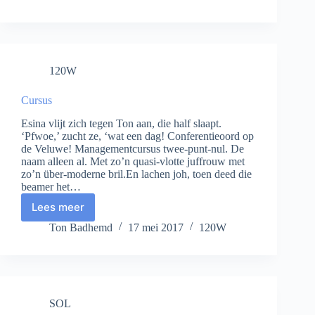
120W
Cursus
Esina vlijt zich tegen Ton aan, die half slaapt.
‘Pfwoe,’ zucht ze, ‘wat een dag! Conferentieoord op
de Veluwe! Managementcursus twee-punt-nul. De
naam alleen al. Met zo’n quasi-vlotte juffrouw met
zo’n über-moderne bril.En lachen joh, toen deed die
beamer het…
Lees meer
Cursus
Ton Badhemd
17 mei 2017
120W
SOL