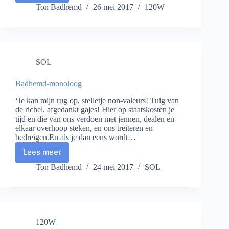
woord
Ton Badhemd
26 mei 2017
120W
SOL
Badhemd-monoloog
‘Je kan mijn rug op, stelletje non-valeurs! Tuig van
de richel, afgedankt gajes! Hier op staatskosten je
tijd en die van ons verdoen met jennen, dealen en
elkaar overhoop steken, en ons treiteren en
bedreigen.En als je dan eens wordt…
Lees meer
Badhemd-
monoloog
Ton Badhemd
24 mei 2017
SOL
120W