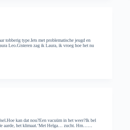
r tobberig type.Iets met problematische jeugd en
aura Leo.Gisteren zag ik Laura, ik vroeg hoe het nu
dsel.Hoe kan dat nou?Een vacuüm in het weer?Ik bel
n, de aarde, het klimaat.‘Met Helga… zucht. Hm……