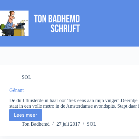
Ga
naar
de
inhoud
SOL
Gênant
De duif fluisterde in haar oor ‘trek eens aan mijn vinger’.Deerntje 
staat in een volle metro in de Amsterdamse avondspits. Stapt daa
Lees meer
Gênant
Ton Badhemd
27 juli 2017
SOL