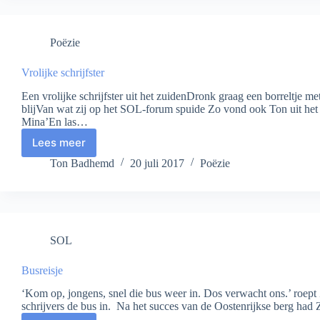
Poëzie
Vrolijke schrijfster
Een vrolijke schrijfster uit het zuidenDronk graag een borreltje m
blijVan wat zij op het SOL-forum spuide Zo vond ook Ton uit het W
Mina’En las…
Lees meer
Vrolijke
schrijfster
Ton Badhemd
20 juli 2017
Poëzie
SOL
Busreisje
‘Kom op, jongens, snel die bus weer in. Dos verwacht ons.’ roept 
schrijvers de bus in. Na het succes van de Oostenrijkse berg ha