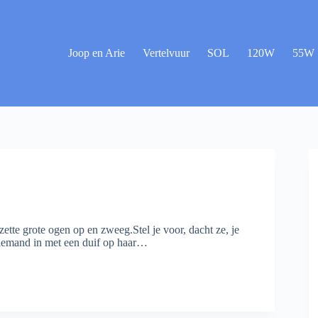
Joop en Arie
Vertelvuur
SOL
120W
55W
zette grote ogen op en zweeg.Stel je voor, dacht ze, je
r iemand in met een duif op haar…