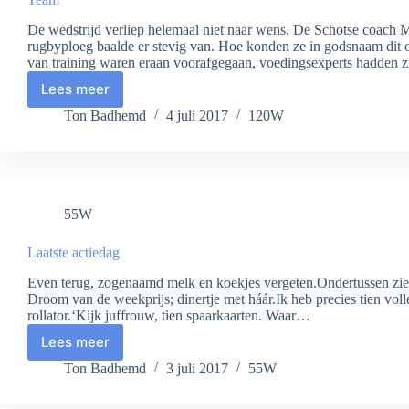
De wedstrijd verliep helemaal niet naar wens. De Schotse coach 
rugbyploeg baalde er stevig van. Hoe konden ze in godsnaam dit
van training waren eraan voorafgegaan, voedingsexperts hadden
Lees meer
Team
Ton Badhemd
4 juli 2017
120W
55W
Laatste actiedag
Even terug, zogenaamd melk en koekjes vergeten.Ondertussen zie ik;
Droom van de weekprijs; dinertje met háár.Ik heb precies tien vol
rollator.‘Kijk juffrouw, tien spaarkaarten. Waar…
Lees meer
Laatste
actiedag
Ton Badhemd
3 juli 2017
55W