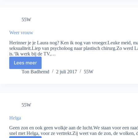
55W
Weer vrouw
Herinner je je Laura nog? Ken ik nog van vroeger.Leuke meid, maa
seksualiteit.Liep van psycholoog naar plastisch chirurg.Zo werd L
is.‘Ik werk bij de TV,…
Lees meer
Weer
vrouw
Ton Badhemd
2 juli 2017
55W
55W
Helga
Geen zon en ook geen wolkje aan de lucht.We staan voor een raa
snel met Helga, voor ze vertrekt.Zij weet van de zon, de wolke