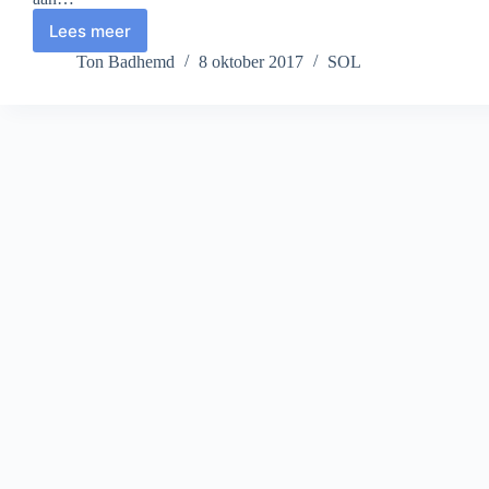
Lees meer
De
man
Ton Badhemd
8 oktober 2017
SOL
aan
het
tafeltje