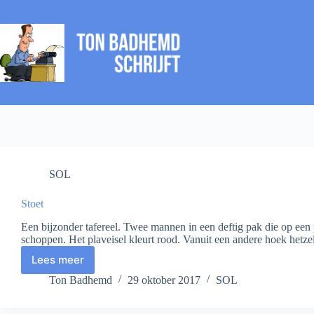
Ga
naar
de
inhoud
SOL
Stoet
Een bijzonder tafereel. Twee mannen in een deftig pak die op een 
schoppen. Het plaveisel kleurt rood. Vanuit een andere hoek hetz
Lees meer
Stoet
Ton Badhemd
29 oktober 2017
SOL