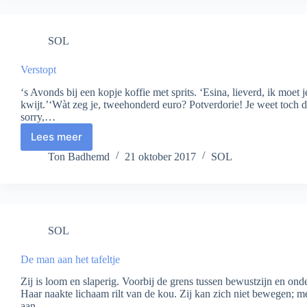
SOL
Verstopt
‘s Avonds bij een kopje koffie met sprits. ‘Esina, lieverd, ik moe
kwijt.’‘Wàt zeg je, tweehonderd euro? Potverdorie! Je weet toch da
sorry,…
Lees meer
Verstopt
Ton Badhemd
21 oktober 2017
SOL
SOL
De man aan het tafeltje
Zij is loom en slaperig. Voorbij de grens tussen bewustzijn en on
Haar naakte lichaam rilt van de kou. Zij kan zich niet bewegen; 
aan…