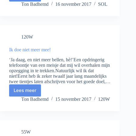
en
Ton Badhemd
16 november 2017
SOL
Eileen
120W
Ik doe niet meer mee!
‘Ja daag, en niet meer bellen, hè!’Een opdringerig
telefoontje van een meisje dat mij wil overhalen mijn
opzegging in te trekken.Natuurlijk wil ik dat
niet!Eerst heb ik zeker twaalf jaar lang maandelijks
twee tientjes laten afschrijven voor het goede doel,…
Lees meer
Ik
doe
Ton Badhemd
15 november 2017
120W
niet
meer
mee!
55W