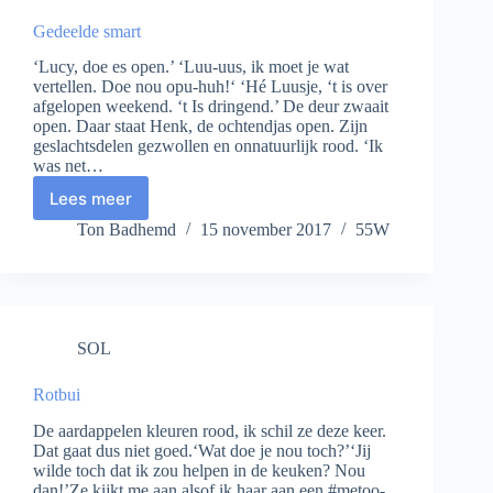
Gedeelde smart
‘Lucy, doe es open.’ ‘Luu-uus, ik moet je wat
vertellen. Doe nou opu-huh!‘ ‘Hé Luusje, ‘t is over
afgelopen weekend. ‘t Is dringend.’ De deur zwaait
open. Daar staat Henk, de ochtendjas open. Zijn
geslachtsdelen gezwollen en onnatuurlijk rood. ‘Ik
was net…
Lees meer
Gedeelde
smart
Ton Badhemd
15 november 2017
55W
SOL
Rotbui
De aardappelen kleuren rood, ik schil ze deze keer.
Dat gaat dus niet goed.‘Wat doe je nou toch?’‘Jij
wilde toch dat ik zou helpen in de keuken? Nou
dan!’Ze kijkt me aan alsof ik haar aan een #metoo-