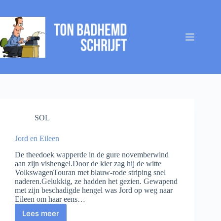
Ga
naar
de
inhoud
SOL
Jord en Eileen
De theedoek wapperde in de gure novemberwind
aan zijn vishengel.Door de kier zag hij de witte
VolkswagenTouran met blauw-rode striping snel
naderen.Gelukkig, ze hadden het gezien. Gewapend
met zijn beschadigde hengel was Jord op weg naar
Eileen om haar eens…
Lees meer
Jord