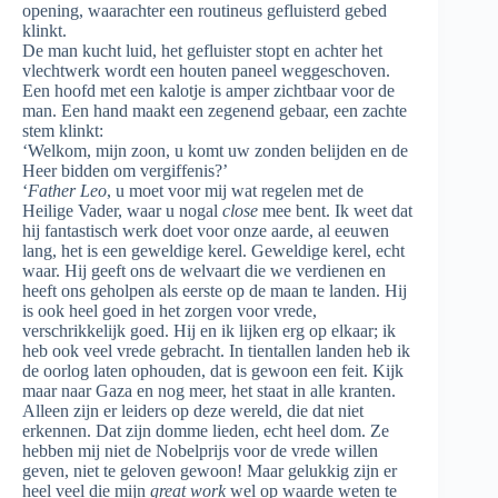
opening, waarachter een routineus gefluisterd gebed
klinkt.
De man kucht luid, het gefluister stopt en achter het
vlechtwerk wordt een houten paneel weggeschoven.
Een hoofd met een kalotje is amper zichtbaar voor de
man. Een hand maakt een zegenend gebaar, een zachte
stem klinkt:
‘Welkom, mijn zoon, u komt uw zonden belijden en de
Heer bidden om vergiffenis?’
‘
Father Leo
, u moet voor mij wat regelen met de
Heilige Vader, waar u nogal
close
mee bent. Ik weet dat
hij fantastisch werk doet voor onze aarde, al eeuwen
lang, het is een geweldige kerel. Geweldige kerel, echt
waar. Hij geeft ons de welvaart die we verdienen en
heeft ons geholpen als eerste op de maan te landen. Hij
is ook heel goed in het zorgen voor vrede,
verschrikkelijk goed. Hij en ik lijken erg op elkaar; ik
heb ook veel vrede gebracht. In tientallen landen heb ik
de oorlog laten ophouden, dat is gewoon een feit. Kijk
maar naar Gaza en nog meer, het staat in alle kranten.
Alleen zijn er leiders op deze wereld, die dat niet
erkennen. Dat zijn domme lieden, echt heel dom. Ze
hebben mij niet de Nobelprijs voor de vrede willen
geven, niet te geloven gewoon! Maar gelukkig zijn er
heel veel die mijn
great work
wel op waarde weten te