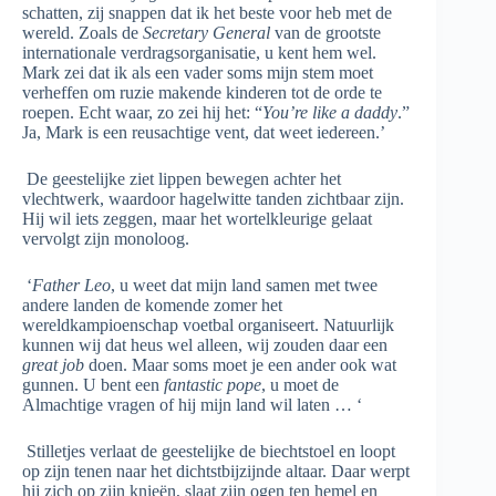
schatten, zij snappen dat ik het beste voor heb met de
wereld. Zoals de
Secretary General
van de grootste
internationale verdragsorganisatie, u kent hem wel.
Mark zei dat ik als een vader soms mijn stem moet
verheffen om ruzie makende kinderen tot de orde te
roepen. Echt waar, zo zei hij het: “
You’re like a daddy
.”
Ja, Mark is een reusachtige vent, dat weet iedereen.’
De geestelijke ziet lippen bewegen achter het
vlechtwerk, waardoor hagelwitte tanden zichtbaar zijn.
Hij wil iets zeggen, maar het wortelkleurige gelaat
vervolgt zijn monoloog.
‘
Father Leo
, u weet dat mijn land samen met twee
andere landen de komende zomer het
wereldkampioenschap voetbal organiseert. Natuurlijk
kunnen wij dat heus wel alleen, wij zouden daar een
great job
doen. Maar soms moet je een ander ook wat
gunnen. U bent een
fantastic pope
, u moet de
Almachtige vragen of hij mijn land wil laten … ‘
Stilletjes verlaat de geestelijke de biechtstoel en loopt
op zijn tenen naar het dichtstbijzijnde altaar. Daar werpt
hij zich op zijn knieën, slaat zijn ogen ten hemel en