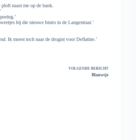
 ploft naast me op de bank.
’
sporing.’
eetjes bij die nieuwe bistro in de Langestraat.’
end
. Ik moest toch naar de drogist voor Deflatine.’
VOLGENDE
BERICHT
Blauwtje