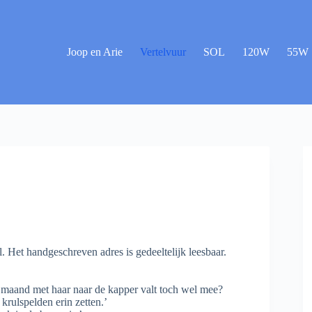
Joop en Arie
Vertelvuur
SOL
120W
55W
. Het handgeschreven adres is gedeeltelijk leesbaar.
er maand met haar naar de kapper valt toch wel mee?
krulspelden erin zetten.’