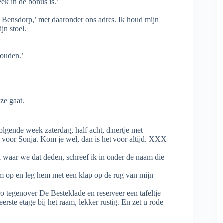
ek in de bonus is.’
s Bensdorp,’ met daaronder ons adres. Ik houd mijn
jn stoel.
houden.’
ze gaat.
olgende week zaterdag, half acht, dinertje met
est voor Sonja. Kom je wel, dan is het voor altijd. XXX
l waar we dat deden, schreef ik in onder de naam die
 op en leg hem met een klap op de rug van mijn
o tegenover De Besteklade en reserveer een tafeltje
rste etage bij het raam, lekker rustig. En zet u rode