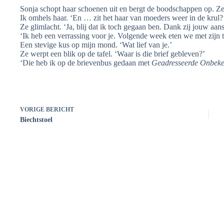
Sonja schopt haar schoenen uit en bergt de boodschappen op. Ze
Ik omhels haar. ‘En … zit het haar van moeders weer in de krul?
Ze glimlacht. ‘Ja, blij dat ik toch gegaan ben. Dank zij jouw aan
‘Ik heb een verrassing voor je. Volgende week eten we met zijn tw
Een stevige kus op mijn mond. ‘Wat lief van je.’
Ze werpt een blik op de tafel. ‘Waar is die brief gebleven?’
‘Die heb ik op de brievenbus gedaan met
Geadresseerde Onbek
VORIGE
BERICHT
Biechtstoel