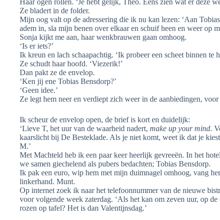
Haar ogen rollen. ‘Je hebt gelijk, Theo. Eens zien wat er deze we
Ze bladert in de folder.
Mijn oog valt op de adressering die ik nu kan lezen: ‘Aan Tobia
adem in, sla mijn benen over elkaar en schuif heen en weer op mi
Sonja kijkt me aan, haar wenkbrauwen gaan omhoog.
‘Is er iets?’
Ik kreun en lach schaapachtig. ‘Ik probeer een scheet binnen te 
Ze schudt haar hoofd. ‘Viezerik!’
Dan pakt ze de envelop.
‘Ken jij ene Tobias Bensdorp?’
‘Geen idee.’
Ze legt hem neer en verdiept zich weer in de aanbiedingen, voor 
Ik scheur de envelop open, de brief is kort en duidelijk:
‘Lieve T, het uur van de waarheid nadert,
make up your mind
. V
kaarslicht bij De Besteklade. Als je niet komt, weet ik dat je ki
M.’
Met Machteld heb ik een paar keer heerlijk gevreeën. In het hote
we samen giechelend als pubers bedachten; Tobias Bensdorp.
Ik pak een euro, wip hem met mijn duimnagel omhoog, vang hem
linkerhand. Munt.
Op internet zoek ik naar het telefoonnummer van de nieuwe bistr
voor volgende week zaterdag. ‘Als het kan om zeven uur, op de ee
rozen op tafel? Het is dan Valentijnsdag.’