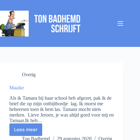
Ga
naar
de
inhoud
Overig
Maaike
Als ik Tamara bij haar school heb afgezet, pak ik de
brief die op mijn ontbijtbordje lag. Ik moest me
beheersen toen ik hem las. Tamara mocht niets
merken. Lieve Jeroen, je was altijd goed voor mij en
Tamaar.Ik heb…
Lees meer
Maaike
Ton Badhemd
29 augustus 2020
Overig