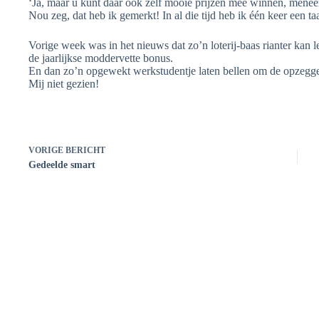
‘Ja, maar u kunt daar ook zelf mooie prijzen mee winnen, menee
Nou zeg, dat heb ik gemerkt! In al die tijd heb ik één keer een t
Vorige week was in het nieuws dat zo’n loterij-baas rianter kan 
de jaarlijkse moddervette bonus.
En dan zo’n opgewekt werkstudentje laten bellen om de opzegge
Mij niet gezien!
VORIGE
BERICHT
Gedeelde smart