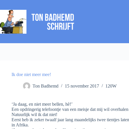
Ga
naar
de
inhoud
Ik doe niet meer mee!
Ton Badhemd
15 november 2017
120W
‘Ja daag, en niet meer bellen, hè!’
Een opdringerig telefoontje van een meisje dat mij wil overhalen
Natuurlijk wil ik dat niet!
Eerst heb ik zeker twaalf jaar lang maandelijks twee tientjes late
in Afrika.