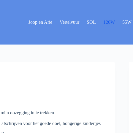
Joop en Arie
Vertelvuur
SOL
120W
55W
 mijn opzegging in te trekken.
n afschrijven voor het goede doel, hongerige kindertjes