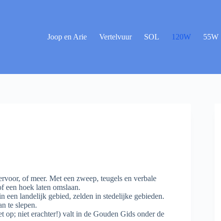
Joop en Arie
Vertelvuur
SOL
120W
55W
ervoor, of meer. Met een zweep, teugels en verbale
of een hoek laten omslaan.
 een landelijk gebied, zelden in stedelijke gebieden.
an te slepen.
t op; niet erachter!) valt in de Gouden Gids onder de