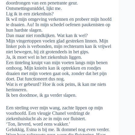
doordrongen van een penetrante geur.
Ontsmettingsmiddel, lijkt me.
Lig ik in een ziekenhuis?
Ik wil mijn omgeving verkennen en probeer mijn hoofd
te draaien. Au! In mijn schedel oefenen paukenisten op
hun hardste slagen.
Dan maar niet rondkijken. Wat kan ik wel?
Mijn vingertoppen voelen glad gestreken linnen. Mijn
linker pols is verbonden, mijn rechterarm kan ik vrijwel
niet bewegen, hij zit grotendeels in het gips.
Ja, ik moet wel in het ziekenhuis liggen.
Een tinteling kruipt van mijn voeten langs mijn benen
omhoog. Mijn knieën kan ik optrekken en rondjes
draaien met mijn voeten gaat ook, zonder dat het pijn
doet. Dat functioneert dus nog.
Wat is er gebeurd? Hoe ik ook peins, ik kan me niets
herinneren.
Ik ben doodmoe, ik ga verder slapen.
Een streling over mijn wang, zachte lippen op mijn
voorhoofd. Een vleugje Chanel verdringt de
ziekenhuislucht als ze in mijn oor fluistert.
‘Ton, lieverd, word eens wakker.’
Gelukkig, Esina is bij me. Ik dommel nog even verder.
Weer haar zaligzoete geur, weer die fluistering. Haar