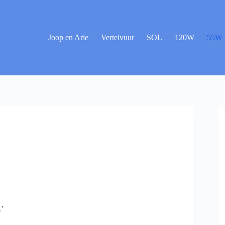
Joop en Arie
Vertelvuur
SOL
120W
55W
.’