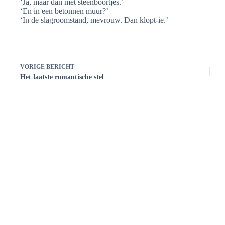
‘Ja, maar dan met steenboortjes.’
‘En in een betonnen muur?’
‘In de slagroomstand, mevrouw. Dan klopt-ie.’
VORIGE
BERICHT
Het laatste romantische stel