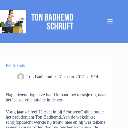
Ga
naar
de
inhoud
Penfriends
Ton Badhemd
31 maart 2017
SOL
Nagenietend lopen ze hand in hand het terrasje op, naar
het laatste vrije tafeltje in de zon.
Vorig jaar schreef H. zich in bij SchrijvenOnline onder
het pseudoniem Ton Badhemd.Aan de wekelijkse
schrijfopdracht werkte hij trouw mee en hij was telkens
aangenaam getroffen door de reacties van zowel de