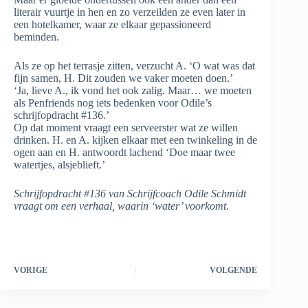
literair vuurtje in hen en zo verzeilden ze even later in
een hotelkamer, waar ze elkaar gepassioneerd
beminden.
Als ze op het terrasje zitten, verzucht A. ‘O wat was dat
fijn samen, H. Dit zouden we vaker moeten doen.’
‘Ja, lieve A., ik vond het ook zalig. Maar… we moeten
als Penfriends nog iets bedenken voor Odile’s
schrijfopdracht #136.’
Op dat moment vraagt een serveerster wat ze willen
drinken. H. en A. kijken elkaar met een twinkeling in de
ogen aan en H. antwoordt lachend ‘Doe maar twee
watertjes, alsjeblieft.’
Schrijfopdracht #136 van Schrijfcoach Odile Schmidt
vraagt om een verhaal, waarin ‘water’ voorkomt.
VORIGE
VOLGENDE