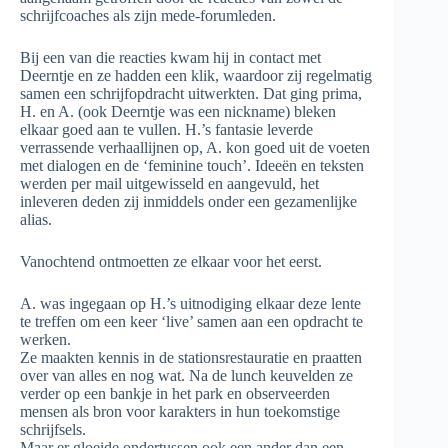
schrijfcoaches als zijn mede-forumleden.
Bij een van die reacties kwam hij in contact met
Deerntje en ze hadden een klik, waardoor zij regelmatig
samen een schrijfopdracht uitwerkten. Dat ging prima,
H. en A. (ook Deerntje was een nickname) bleken
elkaar goed aan te vullen. H.’s fantasie leverde
verrassende verhaallijnen op, A. kon goed uit de voeten
met dialogen en de ‘feminine touch’. Ideeën en teksten
werden per mail uitgewisseld en aangevuld, het
inleveren deden zij inmiddels onder een gezamenlijke
alias.
Vanochtend ontmoetten ze elkaar voor het eerst.
A. was ingegaan op H.’s uitnodiging elkaar deze lente
te treffen om een keer ‘live’ samen aan een opdracht te
werken.
Ze maakten kennis in de stationsrestauratie en praatten
over van alles en nog wat. Na de lunch keuvelden ze
verder op een bankje in het park en observeerden
mensen als bron voor karakters in hun toekomstige
schrijfsels.
Maar er gloeide ondertussen ook een ander dan een