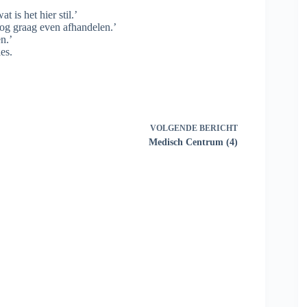
t is het hier stil.’
nog graag even afhandelen.’
n.’
es.
VOLGENDE
BERICHT
Medisch Centrum (4)