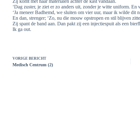
Zij komt met haar materialen achter de kast vandaan.
‘Dag zuster, je ziet er zo anders uit, zonder je witte uniform. En wa
‘Ja meneer Badhemd, we sluiten om vier uur, maar ik wilde dit 
En dan, strenger; ‘Zo, nu die mouw opstropen en stil blijven zitte
Zij spant de band aan. Dan pakt zij een injectiespuit als een bierfl
Ik ga out.
VORIGE
BERICHT
Medisch Centrum (2)