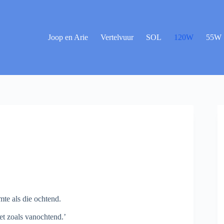
Joop en Arie
Vertelvuur
SOL
120W
55W
mte als die ochtend.
et zoals vanochtend.’