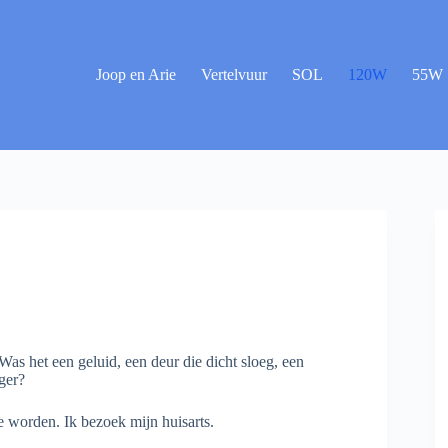
Joop en Arie
Vertelvuur
SOL
120W
55W
 Was het een geluid, een deur die dicht sloeg, een
ger?
e worden. Ik bezoek mijn huisarts.