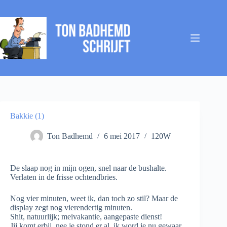
Ga
naar
de
inhoud
Bakkie (1)
Ton Badhemd
6 mei 2017
120W
De slaap nog in mijn ogen, snel naar de bushalte.
Verlaten in de frisse ochtendbries.
Nog vier minuten, weet ik, dan toch zo stil? Maar de
display zegt nog vierendertig minuten.
Shit, natuurlijk; meivakantie, aangepaste dienst!
Jij komt erbij, nee je stond er al, ik word je nu gewaar