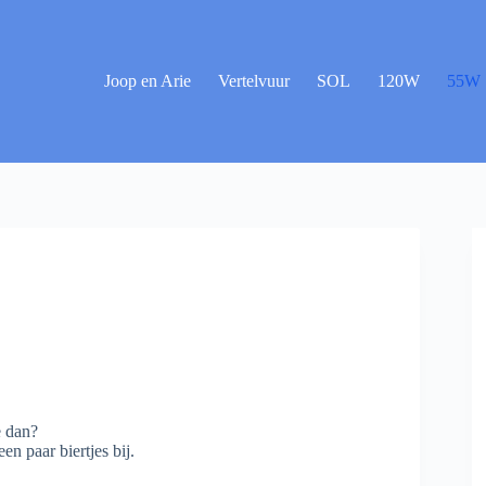
Joop en Arie
Vertelvuur
SOL
120W
55W
je dan?
en paar biertjes bij.