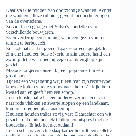
Daar sta ik te midden van doorzichtige wanden. Achter
die wanden talloze ruimten, gevuld met herinneringen
van de overledene.
Zo zie ik een garage met Volvo’s, modellen van
verschillende bouwjaren.
Even verderop een camping waar een gezin voor een
tent zit te barbecueën.
Een soldaat staat in gevechtspak voor een spiegel. In
zijn ene hand een buisje Norit, in zijn andere hand een
zwart pilletje waarmee hij vegen aanbrengt op zijn
gezicht.
Massa’s jongeren dansen bij een popconcert in een
groot park.
Tijdens een vergadering wrijft een man zijn rechtervoet
langs de kuiten van de vrouw naast hem. Zij kijkt hem
kwaad aan en geeft hem een schop.
In een klaslokaal wijst een onderwijzer met een stok
naar rode vlekken en zwarte stippen op een landkaart,
kinderen dreunen plaatsnamen op.
Knuisten houden tralies stevig vast. Daarachter een wit
gezicht, dat eindeloos tekstballonnen uitspuwt met de
boodschap ‘Ik heb het niet gedaan!’
In een schaars verlichte slaapkamer bedrijft een stelletje
de liefde. In de hoek een wiegje met een zuigeling die